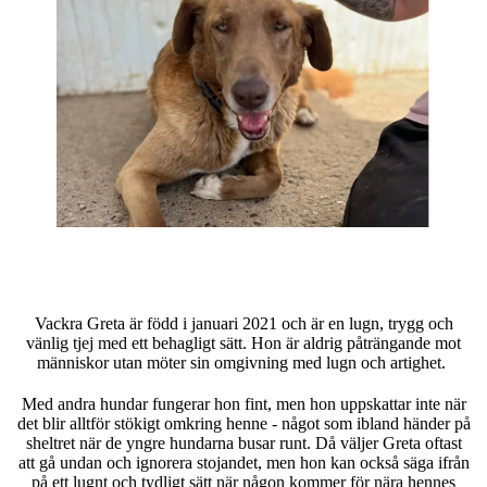
Vackra Greta är född i januari 2021 och är en lugn, trygg och
vänlig tjej med ett behagligt sätt. Hon är aldrig påträngande mot
människor utan möter sin omgivning med lugn och artighet.
Med andra hundar fungerar hon fint, men hon uppskattar inte när
det blir alltför stökigt omkring henne - något som ibland händer på
sheltret när de yngre hundarna busar runt. Då väljer Greta oftast
att gå undan och ignorera stojandet, men hon kan också säga ifrån
på ett lugnt och tydligt sätt när någon kommer för nära hennes