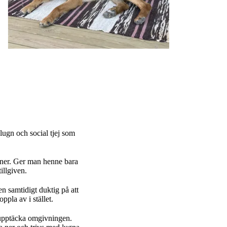
lugn och social tjej som
nner. Ger man henne bara
illgiven.
n samtidigt duktig på att
oppla av i stället.
 upptäcka omgivningen.