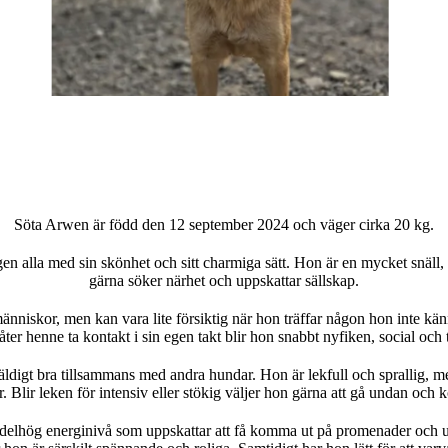
Söta Arwen är född den 12 september 2024 och väger cirka 20 kg.
gen alla med sin skönhet och sitt charmiga sätt. Hon är en mycket snäll, 
gärna söker närhet och uppskattar sällskap.
nniskor, men kan vara lite försiktig när hon träffar någon hon inte kä
låter henne ta kontakt i sin egen takt blir hon snabbt nyfiken, social och t
digt bra tillsammans med andra hundar. Hon är lekfull och sprallig, me
r. Blir leken för intensiv eller stökig väljer hon gärna att gå undan och k
delhög energinivå som uppskattar att få komma ut på promenader och