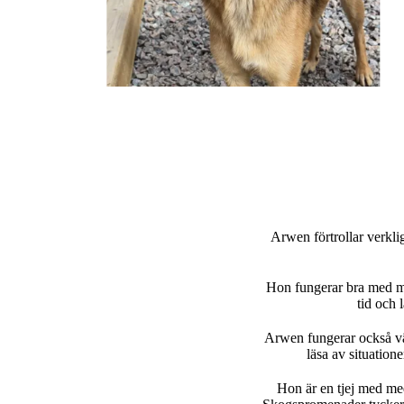
Arwen förtrollar verkli
Hon fungerar bra med mä
tid och 
Arwen fungerar också väl
läsa av situatione
Hon är en tjej med me